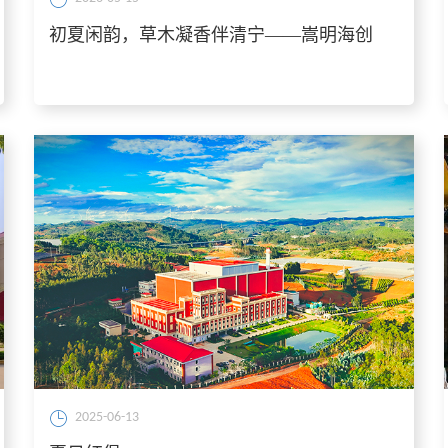
初夏闲韵，草木凝香伴清宁——嵩明海创
2025-06-13