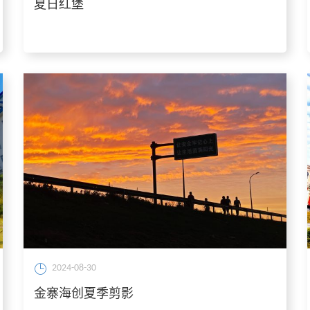
夏日红堡
2024-08-30
金寨海创夏季剪影