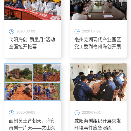
2020-09-03
2020-09-02
弋阳海创“质量月”活动
亳州芜湖现代产业园区
全面拉开帷幕
党工委到亳州海创开展
向企业送微型党课活动
2020-09-01
2020-09-01
面朝黄土背朝天，海创
咸阳海创组织开展突发
再创一片天——文山海
环境事件应急演练