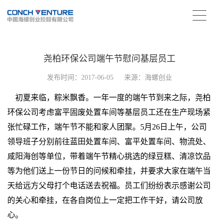
尧柏环保公司端午节慰问基层员工
发布时间：2017-06-05
来源：海螺创业
初夏来临，粽米飘香。一年一度的端午节到来之际，尧柏
环保公司考虑富平固废处置车间等基层员工还在生产现场紧
张忙碌工作，端午节不能和家人团聚。5月26日上午，公司
领导班子分别前往蓝田处置车间、富平处置车间、物流处、
咸阳海创等单位，带着端午节精心挑选的绿豆糕、清凉饮品
等为他们送上一份节日的问候和牵挂，并要求大家在端午当
天给远方父母打个电话送去祝福。员工们纷纷表示感谢公司
的关心和牵挂，在各自岗位上一定把工作干好，请公司放
心。