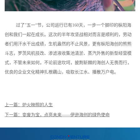
过了”五一“节，公司运行已有160天，一步一个脚印的枞阳海
创和我们一起在成长。这次的半年攻坚战相对而言是顺利的，劳动
者们用汗水干出成绩，生机盎然的不止风景，更有枞阳海创的熊熊
斗志，罗茨风机技改、渗滤液收集池清淤、蒸汽外售的新型经营模
式，不管未来如何，不论前途坎坷，披荆斩棘的海创人无畏而行，
优良的企业文化精神扎根藕山，吸取长江水、播散万户电。
上一篇：炉火映照的人生
下一篇：变废为宝，点亮未来——伊逊海创的绿色使命