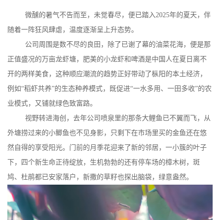
微醺的暑气不告而至，未觉春尽，便已踏入2025年的夏天，伴
随着一阵狂风肆虐，温度逐渐呈上升态势。
公司周围是数不尽的良田，除了已谢了幕的油菜花海，便是那
正值盛况的万亩龙虾塘，肥美的小龙虾和啤酒是中国人在夏日离不
开的两样美食，这种顺应潮流的趋势正好带动了枞阳的本土经济，
例如“稻虾共养”的生态种养模式，既促进“一水多用、一田多收”的农
业模式，又铺就绿色致富路。
视野转进海创，去年公司喷泉里的那条大鲤鱼已不翼而飞，从
外塘捞过来的小鲫鱼也不见身影，只剩下在市场里买的金鱼还在悠
然自得的享受阳光。门前的月季花迎来了新的邻居，一小簇的叶子
下，四个新生命正待绽放，生机勃勃的还有停车场的樟木树，斑
鸠、杜鹃都已安家落户，新撒的草籽也探出脑袋，绿意盎然。